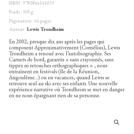
ISBN : 9782844141033
fév.
2002]
Poids : 105 g
Pagination : 64 pages
Auteur :
Lewis Trondheim
Facebook
Instagram
Twitter
Hébergé par Vixns
incandescence
Version 2.3.3
En 2002, presque dix ans après les pages qui
composent Approximativement (Cornélius), Lewis
Trondheim a renoué avec l’autobiographie. Ses
Carnets de bord, garantis « sans crayonnés, sans
tippex ni retouches orthographiques » , nous
entraînent en festivals (île de la Réunion,
Angoulême…) ou en vacances, quand Lewis se
retrouve seul au ski avec ses enfants. Une nouvelle
expérience narrative où Trondheim se met en danger
en ne nous épargnant rien de sa personne.