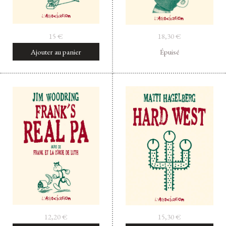
15
€
18,30
€
Ajouter au panier
Épuisé
12,20
€
15,30
€