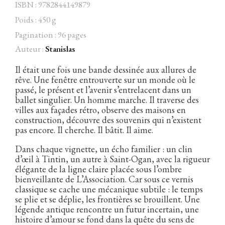
ISBN : 9782844149879
Poids : 450 g
Pagination : 96 pages
Auteur :
Stanislas
Facebook
Instagram
Twitter
Hébergé par Vixns
incandescence
Version 2.3.3
Il était une fois une bande dessinée aux allures de
rêve. Une fenêtre entrouverte sur un monde où le
passé, le présent et l’avenir s’entrelacent dans un
ballet singulier. Un homme marche. Il traverse des
villes aux façades rétro, observe des maisons en
construction, découvre des souvenirs qui n’existent
pas encore. Il cherche. Il bâtit. Il aime.
Dans chaque vignette, un écho familier : un clin
d’œil à Tintin, un autre à Saint-Ogan, avec la rigueur
élégante de la ligne claire placée sous l’ombre
bienveillante de L’Association. Car sous ce vernis
classique se cache une mécanique subtile : le temps
se plie et se déplie, les frontières se brouillent. Une
légende antique rencontre un futur incertain, une
histoire d’amour se fond dans la quête du sens de