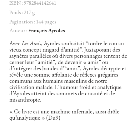
ISBN : 9782844142641
Poids : 217 g
Pagination : 144 pages
Auteur :
François Ayroles
Facebook
Instagram
Twitter
Hébergé par Vixns
incandescence
Version 2.3.3
Avec
Les Amis
, Ayroles souhaitait “tordre le cou au
vieux concept ringard d’amitié”. Juxtaposant des
saynètes parallèles où divers personnages tentent de
cerner leur “amitié”, de devenir « amis” ou
d’intégrer des bandes d’“amis”, Ayroles décrypte et
révèle une somme affolante de réflexes grégaires
communs aux humains masculins de notre
civilisation malade. L’humour froid et analytique
d’Ayroles atteint des sommets de cruauté et de
misanthropie.
« Ce livre est une machine infernale, aussi drôle
qu’analytique » (Du9)