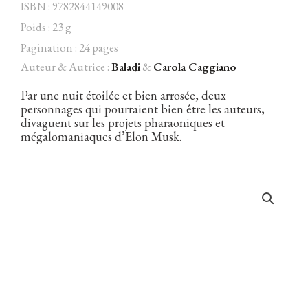
ISBN : 9782844149008
Poids : 23 g
Pagination : 24 pages
Auteur & Autrice :
Baladi
&
Carola Caggiano
Facebook
Instagram
Twitter
Hébergé par Vixns
incandescence
Version 2.3.3
Par une nuit étoilée et bien arrosée, deux
personnages qui pourraient bien être les auteurs,
divaguent sur les projets pharaoniques et
mégalomaniaques d’Elon Musk.