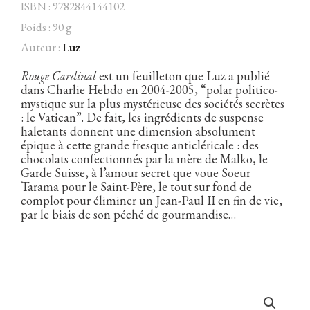
ISBN : 9782844144102
Poids : 90 g
Auteur :
Luz
Facebook
Instagram
Twitter
Hébergé par Vixns
Rouge Cardinal
est un feuilleton que Luz a publié
incandescence
Version 2.3.3
dans Charlie Hebdo en 2004-2005, “polar politico-
mystique sur la plus mystérieuse des sociétés secrètes
: le Vatican”. De fait, les ingrédients de suspense
haletants donnent une dimension absolument
épique à cette grande fresque anticléricale : des
chocolats confectionnés par la mère de Malko, le
Garde Suisse, à l’amour secret que voue Soeur
Tarama pour le Saint-Père, le tout sur fond de
complot pour éliminer un Jean-Paul II en fin de vie,
par le biais de son péché de gourmandise…