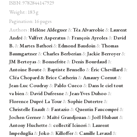
ISBN: 9782844147929
Weight : 183 g
Pagination: 16 pages
Authors :
Hélène Aldeguer
&
Téa Alvarrobie
&
Laurent
Facebook
Instagram
Twitter
Hébergé par Vixns
André
&
Valfret Asperatus
&
François Ayroles
&
David
incandescence
Version 2.3.3
B.
&
Martes Bathori
&
Edmond Baudoin
&
Thomas
Baumgartner
&
Charles Berberian
&
Jackie Berroyer
&
JM Bertoyas
&
Bonnefrite
&
Denis Bourdaud
&
Antoine Boute
&
Baptiste Brunello
&
Éric Chevillard
&
Cléa Chopard
&
Brice Catherin
&
Amaury Cornut
&
Jean-Luc Coudray
&
Pablo Cueco
&
Dans le ciel tout
va bien
&
David Dufresne
&
Jean-Yves Duhoo
&
Florence Dupré La Tour
&
Sophie Dutertre
&
Christelle Enault
&
Fantazio
&
Quentin Faucompré
&
Jochen Gerner
&
Maïté Grandjouan
&
Joël Hubaut
&
Antony Huchette
&
collectif Icinori
&
Laurent
Impeduglia
&
Joko
&
Killoffer
&
Camille Lavaud
&