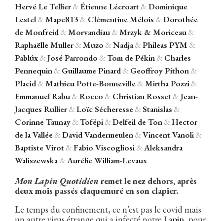
Hervé Le Tellier
&
Étienne Lécroart
&
Dominique
Lestel
&
Mape813
&
Clémentine Mélois
&
Dorothée
de Monfreid
&
Morvandiau
&
Mrzyk & Moriceau
&
Raphaëlle Muller
&
Muzo
&
Nadja
&
Phileas PYM
&
Pablúx
&
José Parrondo
&
Tom de Pékin
&
Charles
Pennequin
&
Guillaume Pinard
&
Geoffroy Pithon
&
Placid
&
Mathieu Potte-Bonneville
&
Mirtha Pozzi
&
Emmanuel Rabu
&
Rocco
&
Christian Rosset
&
Jean-
Jacques Rullier
&
Loïc Sécheresse
&
Stanislas
&
Corinne Taunay
&
Tofépi
&
Delfeil de Ton
&
Hector
de la Vallée
&
David Vandermeulen
&
Vincent Vanoli
&
Baptiste Virot
&
Fabio Viscogliosi
&
Aleksandra
Waliszewska
&
Aurélie William-Levaux
Mon Lapin Quotidien
remet le nez dehors, après
deux mois passés claquemuré en son clapier.
Le temps du confinement, ce n’est pas le covid mais
un autre virus étrange qui a infecté notre
Lapin
, pour