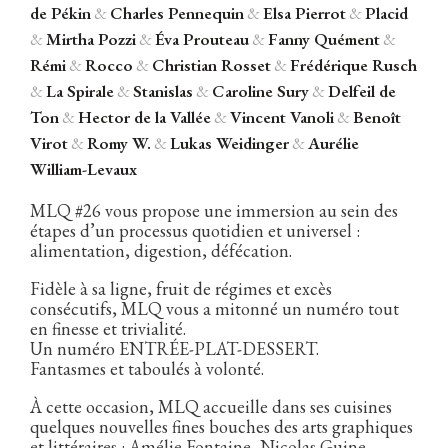
de Pékin
&
Charles Pennequin
&
Elsa Pierrot
&
Placid
&
Mirtha Pozzi
&
Éva Prouteau
&
Fanny Quément
&
Rémi
&
Rocco
&
Christian Rosset
&
Frédérique Rusch
&
La Spirale
&
Stanislas
&
Caroline Sury
&
Delfeil de
Ton
&
Hector de la Vallée
&
Vincent Vanoli
&
Benoît
Virot
&
Romy W.
&
Lukas Weidinger
&
Aurélie
William-Levaux
MLQ #26 vous propose une immersion au sein des
étapes d’un processus quotidien et universel :
alimentation, digestion, défécation.
Fidèle à sa ligne, fruit de régimes et excès
consécutifs, MLQ vous a mitonné un numéro tout
en finesse et trivialité.
Un numéro ENTRÉE-PLAT-DESSERT.
Fantasmes et taboulés à volonté.
À cette occasion, MLQ accueille dans ses cuisines
quelques nouvelles fines bouches des arts graphiques
et littéraires : Amélie Fontaine, Nicolas Guine,