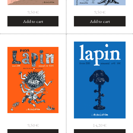
9,50
€
9,50
€
Add to cart
Add to cart
9,50
€
14,20
€