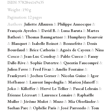
ISBN: 9782844149435
Weight : 190 g
Pagination: 12 pages
Authors :
Juliette Allauzen
&
Philippe Annocque
&
Facebook
Instagram
Twitter
Hébergé par Vixns
François Ayroles
&
David B.
&
Luna Baruta
&
Martes
incandescence
Version 2.3.3
Bathori
&
Thomas Baumgartner
&
Humphrey Beauvoir
&
Blanquet
&
Isabelle Boinot
&
Bonnefrite
&
Denis
Bourdaud
&
Brice Catherin
&
Agnès de Cayeux
&
Nina
Cosco
&
Jean-Luc Coudray
&
Pablo Cueco
&
Fanny
Dalle-Rive
&
Sophie Dutertre
&
Quentin Faucompré
&
Julien Favre
&
Fred Fivaz
&
Amélie Fontaine
&
Frankyravi
&
Jochen Gerner
&
Nicolas Guine
&
Igor
Hofbauer
&
Laurent Impeduglia
&
Marion Jdanoff
&
Joko
&
Killoffer
&
Hervé Le Tellier
&
Pascal Lebrain
&
Étienne Lécroart
&
Laurence Lemaire
&
Raphaëlle
Muller
&
Jérôme Mulot
&
Muzo
&
Mia Oberländer
&
Saehan Parc
&
Ophélie Paris
&
José Parrondo
&
Tom