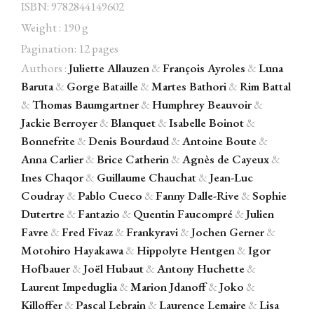
ISBN: 9782844149602
Weight : 190 g
Pagination: 12 pages
Authors :
Juliette Allauzen
&
François Ayroles
&
Luna
Facebook
Instagram
Twitter
Hébergé par Vixns
Baruta
&
Gorge Bataille
&
Martes Bathori
&
Rim Battal
incandescence
Version 2.3.3
&
Thomas Baumgartner
&
Humphrey Beauvoir
&
Jackie Berroyer
&
Blanquet
&
Isabelle Boinot
&
Bonnefrite
&
Denis Bourdaud
&
Antoine Boute
&
Anna Carlier
&
Brice Catherin
&
Agnès de Cayeux
&
Ines Chaqor
&
Guillaume Chauchat
&
Jean-Luc
Coudray
&
Pablo Cueco
&
Fanny Dalle-Rive
&
Sophie
Dutertre
&
Fantazio
&
Quentin Faucompré
&
Julien
Favre
&
Fred Fivaz
&
Frankyravi
&
Jochen Gerner
&
Motohiro Hayakawa
&
Hippolyte Hentgen
&
Igor
Hofbauer
&
Joël Hubaut
&
Antony Huchette
&
Laurent Impeduglia
&
Marion Jdanoff
&
Joko
&
Killoffer
&
Pascal Lebrain
&
Laurence Lemaire
&
Lisa