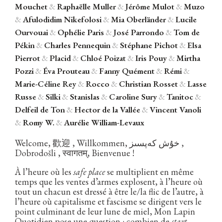
Mouchet
&
Raphaëlle Muller
&
Jérôme Mulot
&
Muzo
&
Afulodidim Nikefolosi
&
Mia Oberländer
&
Lucile
Ourvouai
&
Ophélie Paris
&
José Parrondo
&
Tom de
Pékin
&
Charles Pennequin
&
Stéphane Pichot
&
Elsa
Pierrot
&
Placid
&
Chloé Poizat
&
Iris Pouy
&
Mirtha
Pozzi
&
Éva Prouteau
&
Fanny Quément
&
Rémi
&
Marie-Céline Rey
&
Rocco
&
Christian Rosset
&
Lasse
Russe
&
Silki
&
Stanislas
&
Caroline Sury
&
Tanitoc
&
Delfeil de Ton
&
Hector de la Vallée
&
Vincent Vanoli
&
Romy W.
&
Aurélie William-Levaux
Welcome, 歡迎 , Willkommen, خۇش كەپسىز ,
Dobrodošli , स्वागतम्‌, Bienvenue !
À l’heure où les
safe place
se multiplient en même
temps que les ventes d’armes explosent, à l’heure où
tout un chacun est dressé à être le/la flic de l’autre, à
l’heure où capitalisme et fascisme se dirigent vers le
point culminant de leur lune de miel, Mon Lapin
Quotidien pose une question : combien de
start-