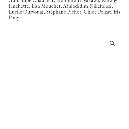
Guillaume Chauchat, Motohiro Hayakawa, Antony
Huchette, Lisa Mouchet, Afulodidim Nikefolosi,
Lucile Ourvouai, Stéphane Pichot, Chloé Poizat, Iris
Pouy…