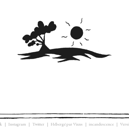
k
Instagram
Twitter
Hébergé par Vixns
incandescence
Versi