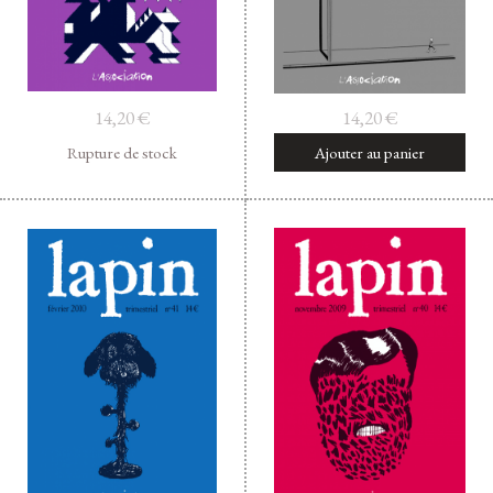
14,20
€
14,20
€
Rupture de stock
Ajouter au panier