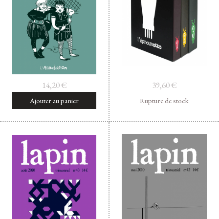
Facebook
Instagram
Twitter
Hébergé par Vixns
incandescence
Version 2.3.3
14,20
€
39,60
€
Ajouter au panier
Rupture de stock