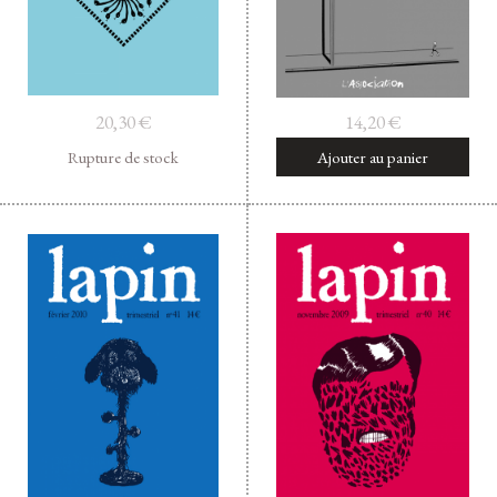
20,30
€
14,20
€
Rupture de stock
Ajouter au panier