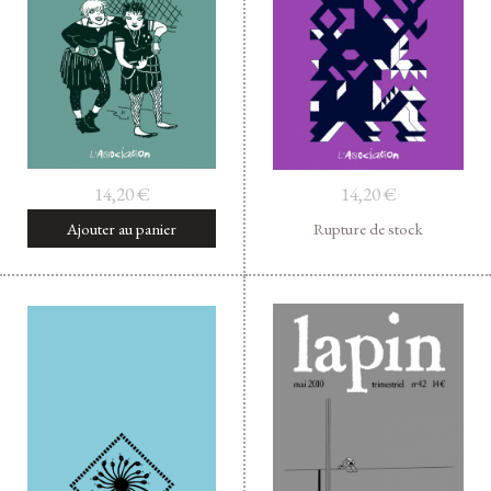
Facebook
Instagram
Twitter
Hébergé par Vixns
incandescence
Version 2.3.3
14,20
€
14,20
€
Ajouter au panier
Rupture de stock