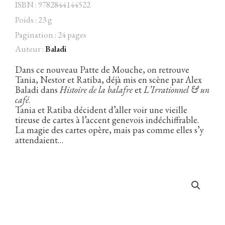
ISBN : 9782844144522
Poids : 23 g
Pagination : 24 pages
Auteur :
Baladi
Facebook
Instagram
Twitter
Hébergé par Vixns
incandescence
Version 2.3.3
Dans ce nouveau Patte de Mouche, on retrouve
Tania, Nestor et Ratiba, déjà mis en scène par Alex
Baladi dans
Histoire de la balafre
et
L’Irrationnel & un
café
.
Tania et Ratiba décident d’aller voir une vieille
tireuse de cartes à l’accent genevois indéchiffrable.
La magie des cartes opère, mais pas comme elles s’y
attendaient…