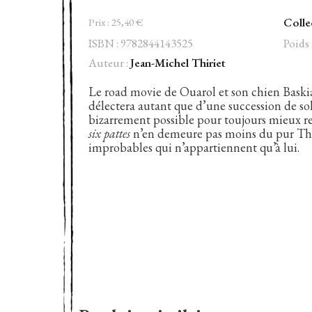
Fugue
Colle
pour
Prix :
25,40
€
six
ISBN : 9782844143525
Poids 
pattes
Auteur :
Jean-Michel Thiriet
Le road movie de Ouarol et son chien Baskia 
délectera autant que d’une succession de solo
bizarrement possible pour toujours mieux re
six pattes
n’en demeure pas moins du pur Thiri
improbables qui n’appartiennent qu’à lui.