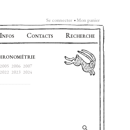
Se connecter
Mon panier
•
I
C
R
NFOS
ONTACTS
ECHERCHE
HRONOMÉTRIE
2005
2006
2007
2022
2023
2024