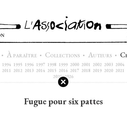
ON
À
C
A
C
•
•
•
•
PARAÎTRE
OLLECTIONS
UTEURS
1994
1995
1996
1997
1998
1999
2000
2001
2002
2003
2004
2011
2012
2013
2014
2015
2016
2017
2018
2019
2020
2021
2025
2026
Fugue pour six pattes