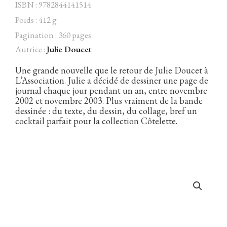
ISBN : 9782844141514
Poids : 412 g
Pagination : 360 pages
Autrice :
Julie Doucet
Facebook
Instagram
Twitter
Hébergé par Vixns
incandescence
Version 2.3.3
Une grande nouvelle que le retour de Julie Doucet à
L’Association. Julie a décidé de dessiner une page de
journal chaque jour pendant un an, entre novembre
2002 et novembre 2003. Plus vraiment de la bande
dessinée : du texte, du dessin, du collage, bref un
cocktail parfait pour la collection Côtelette.