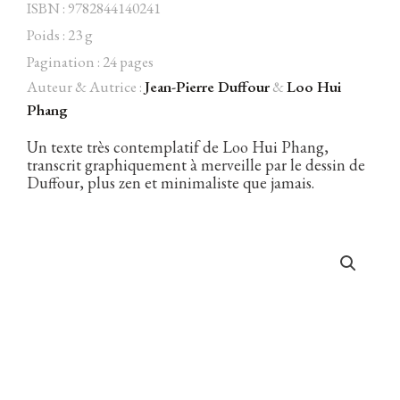
ISBN : 9782844140241
Poids : 23 g
Pagination : 24 pages
Auteur & Autrice :
Jean-Pierre Duffour
&
Loo Hui
Facebook
Instagram
Twitter
Hébergé par Vixns
Phang
incandescence
Version 2.3.3
Un texte très contemplatif de Loo Hui Phang,
transcrit graphiquement à merveille par le dessin de
Duffour, plus zen et minimaliste que jamais.