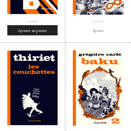
6,10
€
6,10
€
Ajouter au panier
Épuisé