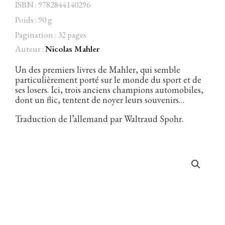
ISBN : 9782844140296
Poids : 90 g
Pagination : 32 pages
Auteur :
Nicolas Mahler
Facebook
Instagram
Twitter
Hébergé par Vixns
incandescence
Version 2.3.3
Un des premiers livres de Mahler, qui semble
particulièrement porté sur le monde du sport et de
ses losers. Ici, trois anciens champions automobiles,
dont un flic, tentent de noyer leurs souvenirs…
Traduction de l’allemand par Waltraud Spohr.