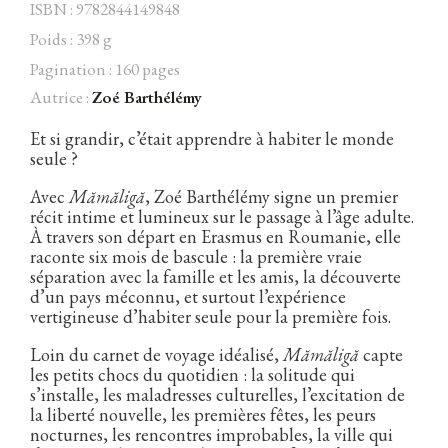
ISBN : 9782844149848
Poids : 398 g
Pagination : 160 pages
Autrice :
Zoé Barthélémy
Facebook
Instagram
Twitter
Hébergé par Vixns
incandescence
Version 2.3.3
Et si grandir, c’était apprendre à habiter le monde
seule ?
Avec
Mămăligă
, Zoé Barthélémy signe un premier
récit intime et lumineux sur le passage à l’âge adulte.
À travers son départ en Erasmus en Roumanie, elle
raconte six mois de bascule : la première vraie
séparation avec la famille et les amis, la découverte
d’un pays méconnu, et surtout l’expérience
vertigineuse d’habiter seule pour la première fois.
Loin du carnet de voyage idéalisé,
Mămăligă
capte
les petits chocs du quotidien : la solitude qui
s’installe, les maladresses culturelles, l’excitation de
la liberté nouvelle, les premières fêtes, les peurs
nocturnes, les rencontres improbables, la ville qui