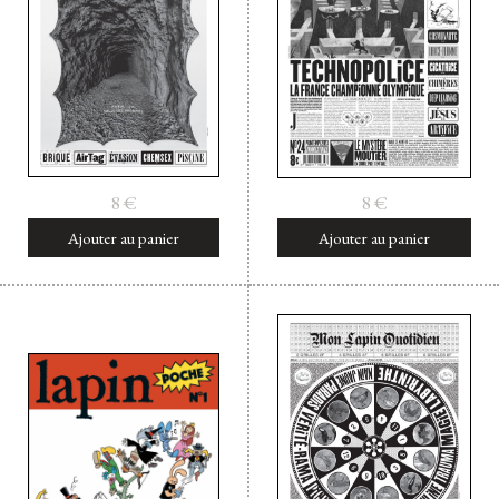
Facebook
Instagram
Twitter
Hébergé par Vixns
incandescence
Version 2.3.3
8
€
8
€
Ajouter au panier
Ajouter au panier