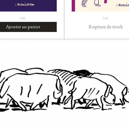
3
€
3
€
Ajouter au panier
Rupture de stock