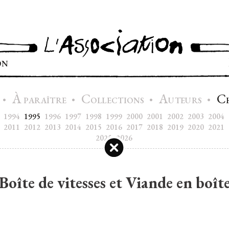
ON
À
C
A
C
•
•
•
•
PARAÎTRE
OLLECTIONS
UTEURS
1994
1995
1996
1997
1998
1999
2000
2001
2002
2003
2004
2011
2012
2013
2014
2015
2016
2017
2018
2019
2020
2021
2025
2026
Boîte de vitesses et Viande en boît