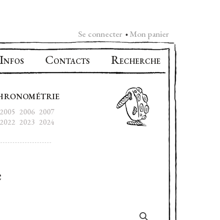
Se connecter
Mon panier
•
I
C
R
NFOS
ONTACTS
ECHERCHE
HRONOMÉTRIE
2005
2006
2007
2022
2023
2024
e