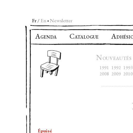
Fr
En
Newsletter
•
A
C
A
GENDA
ATALOGUE
DHÉSI
N
OUVEAUTÉS
1991
1992
1993
2008
2009
2010
Épuisé