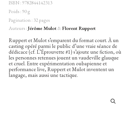
ISBN : 9782844142313
Poids : 90 g
Pagination : 32 pages
Auteurs :
Jérôme Mulot
&
Florent Ruppert
Facebook
Instagram
Twitter
Hébergé par Vixns
incandescence
Version 2.3.3
Ruppert et Mulot s’emparent du format court. À un
casting opéré parmi le public d’une vraie séance de
dédicace (cf. L’Éprouvette #1) s’ajoute une fiction, où
les personnes retenues jouent un vaudeville glauque
et cruel. Entre expérimentation oubapienne et
performance live, Ruppert et Mulot inventent un
langage, mais aussi une tactique.