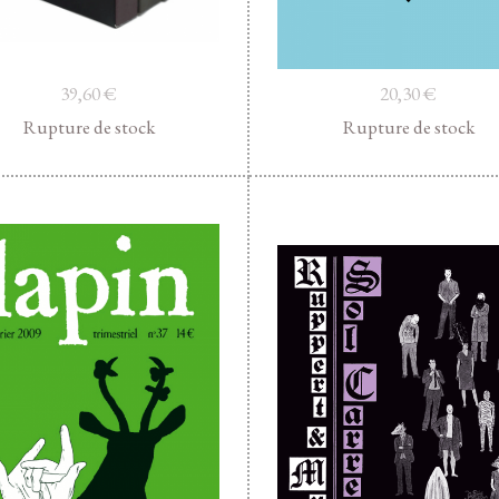
39,60
€
20,30
€
Rupture de stock
Rupture de stock