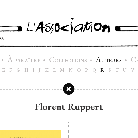
ON
À
C
A
C
•
•
•
•
PARAÎTRE
OLLECTIONS
UTEURS
E
F
G
H
I
J
K
L
M
N
O
P
Q
R
S
T
U
V
Florent Ruppert