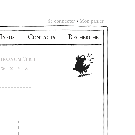
Se connecter
Mon panier
•
I
C
R
NFOS
ONTACTS
ECHERCHE
HRONOMÉTRIE
W
X
Y
Z