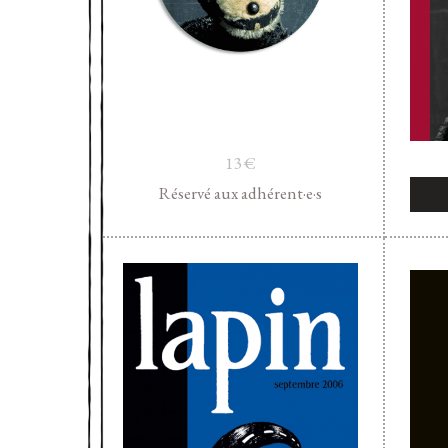
13
€
Réservé aux adhérent·e·s