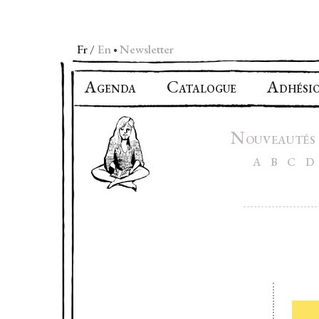
Fr
En
Newsletter
•
A
C
A
GENDA
ATALOGUE
DHÉSI
N
OUVEAUTÉS
A
B
C
D