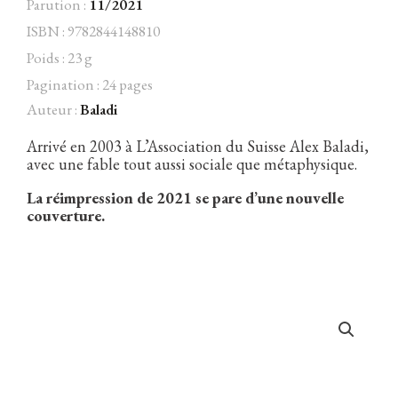
Parution :
11/2021
(L’)
ISBN : 9782844148810
[nouvelle
édition]
Poids : 23 g
Pagination : 24 pages
Facebook
Instagram
Twitter
Hébergé par Vixns
Auteur :
Baladi
incandescence
Version 2.3.3
Arrivé en 2003 à L’Association du Suisse Alex Baladi,
avec une fable tout aussi sociale que métaphysique.
La réimpression de 2021 se pare d’une nouvelle
couverture.