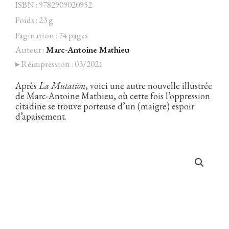
ISBN : 9782909020952
Poids : 23 g
Pagination : 24 pages
Auteur :
Marc-Antoine Mathieu
Facebook
Instagram
Twitter
Hébergé par Vixns
▸ Réimpression : 03/2021
incandescence
Version 2.3.3
Après
La Mutation
, voici une autre nouvelle illustrée
de Marc-Antoine Mathieu, où cette fois l’oppression
citadine se trouve porteuse d’un (maigre) espoir
d’apaisement.