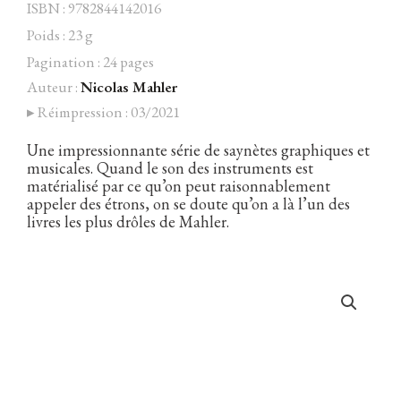
ISBN : 9782844142016
Poids : 23 g
Pagination : 24 pages
Auteur :
Nicolas Mahler
Facebook
Instagram
Twitter
Hébergé par Vixns
▸ Réimpression : 03/2021
incandescence
Version 2.3.3
Une impressionnante série de saynètes graphiques et
musicales. Quand le son des instruments est
matérialisé par ce qu’on peut raisonnablement
appeler des étrons, on se doute qu’on a là l’un des
livres les plus drôles de Mahler.