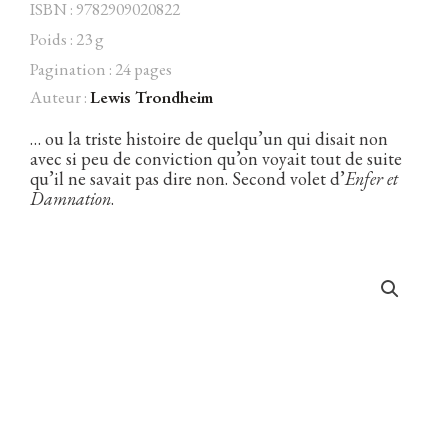
ISBN : 9782909020822
Poids : 23 g
Pagination : 24 pages
Auteur :
Lewis Trondheim
Facebook
Instagram
Twitter
Hébergé par Vixns
incandescence
Version 2.3.3
… ou la triste histoire de quelqu’un qui disait non
avec si peu de conviction qu’on voyait tout de suite
qu’il ne savait pas dire non. Second volet d’
Enfer et
Damnation
.