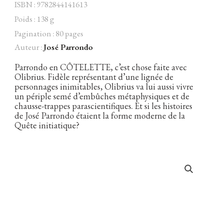
ISBN : 9782844141613
Poids : 138 g
Pagination : 80 pages
Auteur :
José Parrondo
Facebook
Instagram
Twitter
Hébergé par Vixns
incandescence
Version 2.3.3
Parrondo en CÔTELETTE, c’est chose faite avec
Olibrius. Fidèle représentant d’une lignée de
personnages inimitables, Olibrius va lui aussi vivre
un périple semé d’embûches métaphysiques et de
chausse-trappes parascientifiques. Et si les histoires
de José Parrondo étaient la forme moderne de la
Quête initiatique?