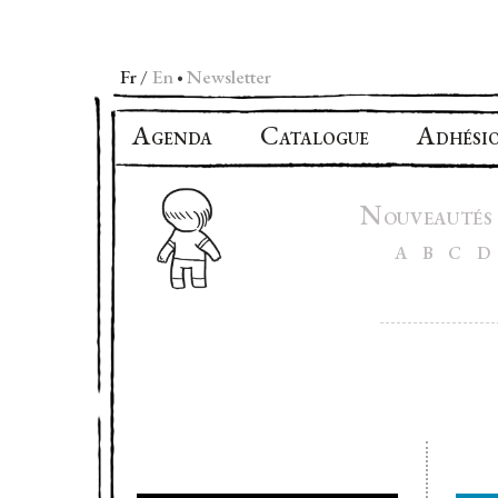
Fr
En
Newsletter
•
A
C
A
GENDA
ATALOGUE
DHÉSI
N
OUVEAUTÉS
A
B
C
D