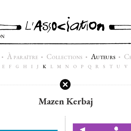
ON
À
C
A
C
•
•
•
•
PARAÎTRE
OLLECTIONS
UTEURS
E
F
G
H
I
J
K
L
M
N
O
P
Q
R
S
T
U
V
Mazen Kerbaj