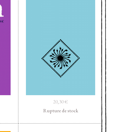
20,30
€
Rupture de stock