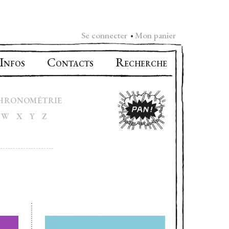
Se connecter
Mon panier
•
I
C
R
NFOS
ONTACTS
ECHERCHE
HRONOMÉTRIE
W
X
Y
Z