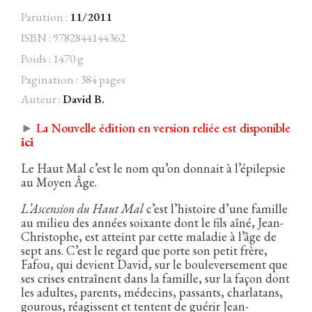
Parution :
11/2011
ISBN : 9782844144362
Poids : 1470 g
Facebook
Instagram
Twitter
Hébergé par Vixns
Pagination : 384 pages
incandescence
Version 2.3.3
Auteur :
David B.
►
La Nouvelle édition en version reliée est disponible
ici
Le Haut Mal c’est le nom qu’on donnait à l’épilepsie
au Moyen Âge.
L’Ascension du Haut Mal
c’est l’histoire d’une famille
au milieu des années soixante dont le fils aîné, Jean-
Christophe, est atteint par cette maladie à l’âge de
sept ans. C’est le regard que porte son petit frère,
Fafou, qui devient David, sur le bouleversement que
ses crises entraînent dans la famille, sur la façon dont
les adultes, parents, médecins, passants, charlatans,
gourous, réagissent et tentent de guérir Jean-