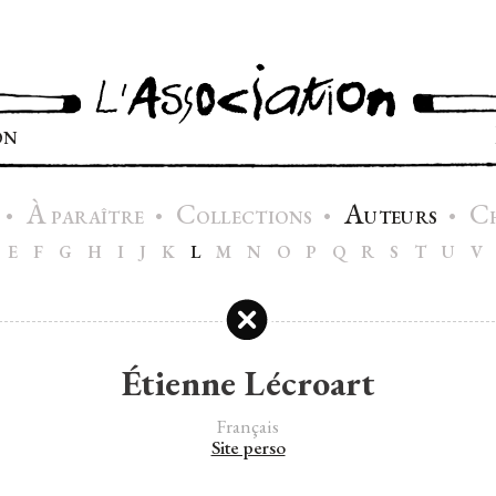
ON
À
C
A
C
•
•
•
•
PARAÎTRE
OLLECTIONS
UTEURS
E
F
G
H
I
J
K
L
M
N
O
P
Q
R
S
T
U
V
Étienne Lécroart
Français
Site perso