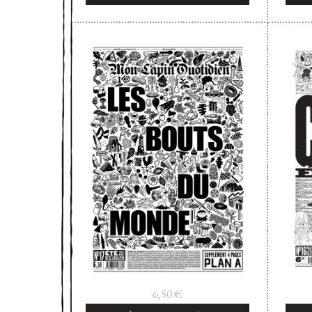
6,50
€