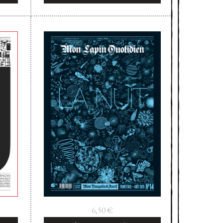
6,50
€