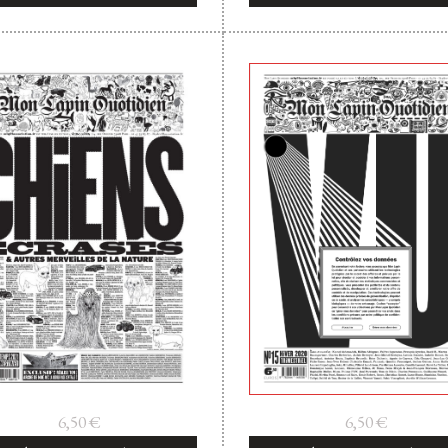
6,50
€
6,50
€