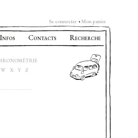
Se connecter
Mon panier
•
I
C
R
NFOS
ONTACTS
ECHERCHE
HRONOMÉTRIE
W
X
Y
Z