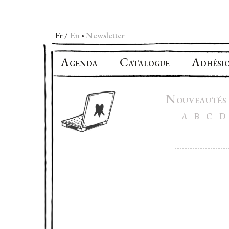
Fr
En
Newsletter
•
A
C
A
GENDA
ATALOGUE
DHÉSI
N
OUVEAUTÉS
A
B
C
D