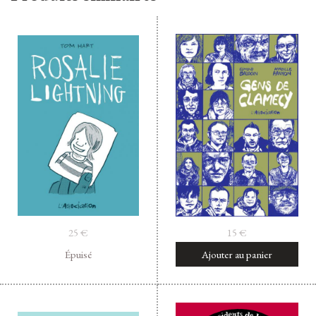
25
€
15
€
Épuisé
Ajouter au panier