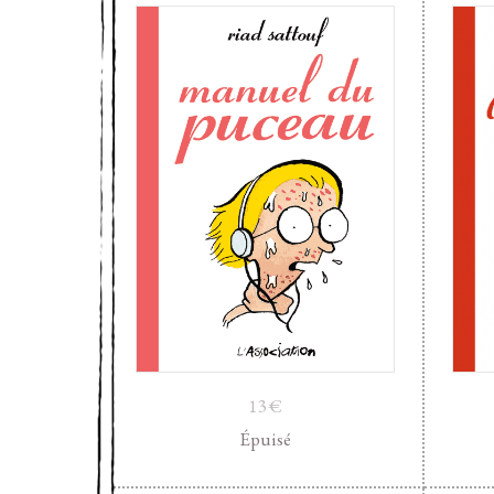
13
€
Épuisé