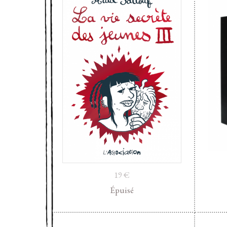
19
€
Épuisé