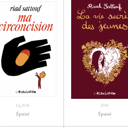
14,20
€
20
€
Épuisé
Épuisé