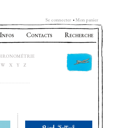
Se connecter
Mon panier
•
I
C
R
NFOS
ONTACTS
ECHERCHE
HRONOMÉTRIE
W
X
Y
Z