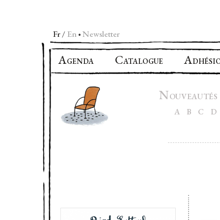
Fr
En
Newsletter
•
A
C
A
GENDA
ATALOGUE
DHÉSI
N
OUVEAUTÉS
A
B
C
D