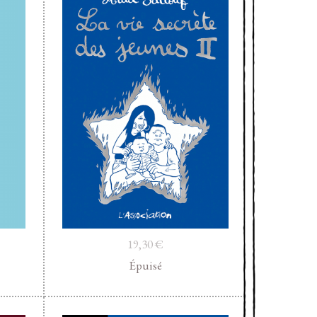
19,30
€
Épuisé