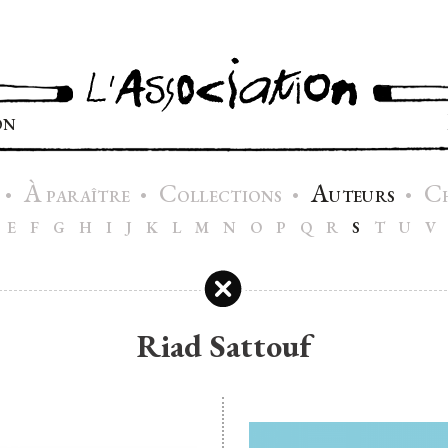
ON
À
C
A
C
•
•
•
•
PARAÎTRE
OLLECTIONS
UTEURS
E
F
G
H
I
J
K
L
M
N
O
P
Q
R
S
T
U
V
Riad Sattouf