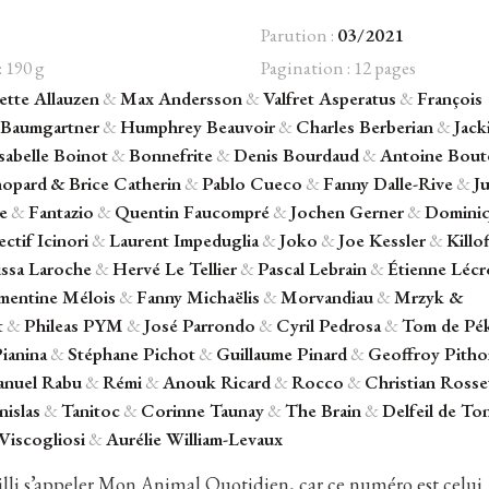
Parution :
03/2021
: 190 g
Pagination : 12 pages
iette Allauzen
&
Max Andersson
&
Valfret Asperatus
&
François
Baumgartner
&
Humphrey Beauvoir
&
Charles Berberian
&
Jack
sabelle Boinot
&
Bonnefrite
&
Denis Bourdaud
&
Antoine Bout
hopard
&
Brice Catherin
&
Pablo Cueco
&
Fanny Dalle-Rive
&
Ju
e
&
Fantazio
&
Quentin Faucompré
&
Jochen Gerner
&
Domini
ectif Icinori
&
Laurent Impeduglia
&
Joko
&
Joe Kessler
&
Killo
issa Laroche
&
Hervé Le Tellier
&
Pascal Lebrain
&
Étienne Lécr
mentine Mélois
&
Fanny Michaëlis
&
Morvandiau
&
Mrzyk &
t
&
Phileas PYM
&
José Parrondo
&
Cyril Pedrosa
&
Tom de Pé
ianina
&
Stéphane Pichot
&
Guillaume Pinard
&
Geoffroy Pith
nuel Rabu
&
Rémi
&
Anouk Ricard
&
Rocco
&
Christian Rosse
nislas
&
Tanitoc
&
Corinne Taunay
&
The Brain
&
Delfeil de To
Viscogliosi
&
Aurélie William-Levaux
illi s’appeler Mon Animal Quotidien, car ce numéro est celui