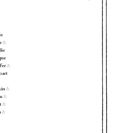
ie
e
&
lie
que
ffer
&
oart
kin
&
on
&
t
&
n
&