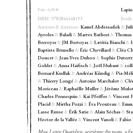
Mon
Lapin
Lapin
Prix :
6,50
€
Quotidien
ISBN : 9782844148193
Poids 
#16
Auteurs & Autrices :
Kamel Abdessadok
&
Jul
Ayroles
&
Baladi
&
Martes Bathori
&
Thomas 
Berroyer
&
JM Bertoyas
&
Lætitia Bianchi
&
I
Baptiste Brunello
&
Éric Chevillard
&
Cléa C
Doucet
&
Jean-Yves Duhoo
&
Sophie Dutertr
Goblet
&
Anna Haifisch
&
Joël Hubaut
&
coll
Bernard Kudlak
&
Andréas Kündig
&
Pia-Mél
&
Thierry Longé
&
Antoine Marchalot
&
Clé
Moriceau
&
Raphaëlle Muller
&
Jérôme Mulo
Charles Pennequin
&
Kai Pfeiffer
&
Vincent P
Placid
&
Mirtha Pozzi
&
Éva Prouteau
&
Emma
Lasse Russe
&
Érik Satie
&
Alain Séchas
&
Sta
Hector de la Vallée
&
Vincent Vanoli
&
Fabio 
Mon Lapin Quotidien
, seizième du nom, a fa