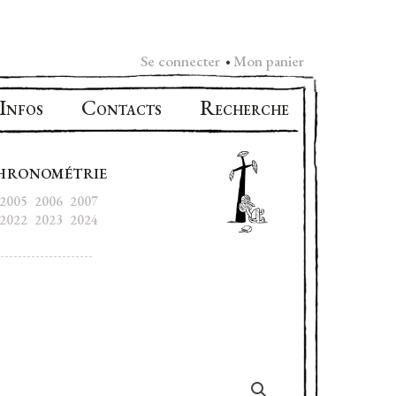
Se connecter
Mon panier
•
I
C
R
NFOS
ONTACTS
ECHERCHE
HRONOMÉTRIE
2005
2006
2007
2022
2023
2024