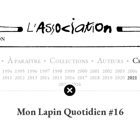
ON
À
C
A
C
•
•
•
•
PARAÎTRE
OLLECTIONS
UTEURS
1994
1995
1996
1997
1998
1999
2000
2001
2002
2003
2004
2011
2012
2013
2014
2015
2016
2017
2018
2019
2020
2021
2025
2026
Mon Lapin Quotidien #16