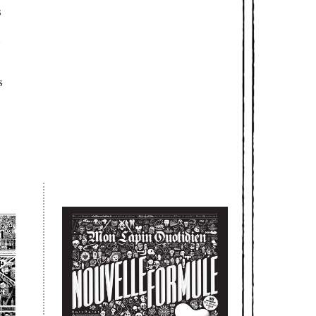
s
s
s